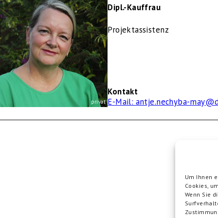
Dipl.-Kauffrau
Projektassistenz
Kontakt
E-Mail: antje.nechyba-may@d
privat
Um Ihnen ei
Cookies, um
Ei
Wenn Sie d
Ostdeut
Surfverhalt
Zustimmung