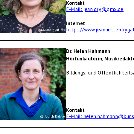
Kontakt
E-Mail: jean.dry@gmx.de
Internet
https://www.jeannette-drygal
© Jacob Manthey
Dr. Helen Hahmann
Hörfunkautorin, Musikredakte
Bildungs- und Öffentlichkeits
Kontakt
E-Mail: helen.hahmann@kuns
@ Judith Dalcke