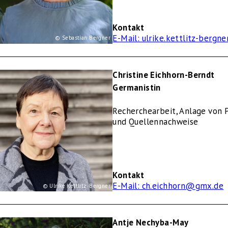
Kontakt
E-Mail: ulrike.kettlitz-berg
© Sebastian Bergner
Christine Eichhorn-Berndt
Germanistin
Recherchearbeit, Anlage von P
und Quellennachweise
Kontakt
E-Mail: ch.eichhorn@gmx.de
© Ulrike Kettlitz-Bergner
Antje Nechyba-May