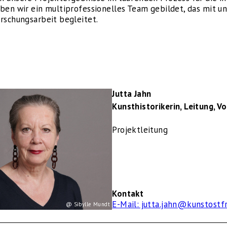
ben wir ein multiprofessionelles Team gebildet, das mit u
rschungsarbeit begleitet.
Jutta Jahn
Kunsthistorikerin, Leitung, V
Projektleitung
Kontakt
E-Mail: jutta.jahn@kunstostf
@ Sibylle Mundt