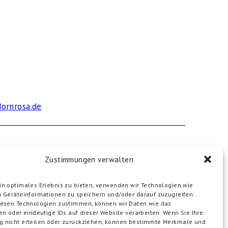
ornrosa.de
Zustimmungen verwalten
n optimales Erlebnis zu bieten, verwenden wir Technologien wie
 Geräteinformationen zu speichern und/oder darauf zuzugreifen.
n Kooperationsprojekt von
Dornrosa e. V. und
iesen Technologien zustimmen, können wir Daten wie das
scher Sparkassenstiftung
en oder eindeutige IDs auf dieser Website verarbeiten. Wenn Sie Ihre
 nicht erteilen oder zurückziehen, können bestimmte Merkmale und