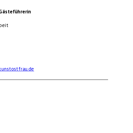
 Gästeführerin
beit
kunstostfrau.de