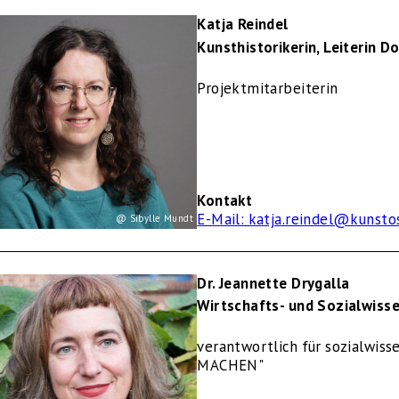
Katja Reindel
Kunsthistorikerin, Leiterin Do
Projektmitarbeiterin
Kontakt
E-Mail: katja.reindel@kunsto
@ Sibylle Mundt
Dr. Jeannette Drygalla
Wirtschafts- und Sozialwisse
verantwortlich für sozialwiss
MACHEN"