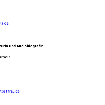
la.de
urin und Audiobiografin
arbeit
tostfrau.de