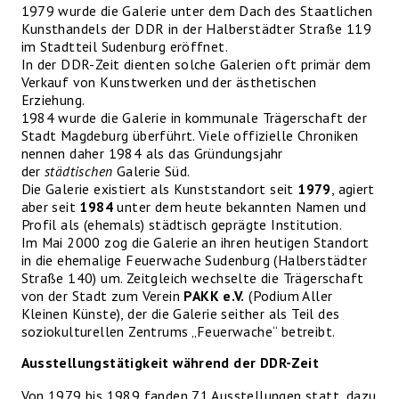
1979 wurde die Galerie unter dem Dach des Staatlichen
Kunsthandels der DDR in der Halberstädter Straße 119
im Stadtteil Sudenburg eröffnet.
In der DDR-Zeit dienten solche Galerien oft primär dem
Verkauf von Kunstwerken und der ästhetischen
Erziehung.
1984 wurde die Galerie in kommunale Trägerschaft der
Stadt Magdeburg überführt. Viele offizielle Chroniken
nennen daher 1984 als das Gründungsjahr
der
städtischen
Galerie Süd.
Die Galerie existiert als Kunststandort seit
1979
, agiert
aber seit
1984
unter dem heute bekannten Namen und
Profil als (ehemals) städtisch geprägte Institution.
Im Mai 2000 zog die Galerie an ihren heutigen Standort
in die ehemalige Feuerwache Sudenburg (Halberstädter
Straße 140) um. Zeitgleich wechselte die Trägerschaft
von der Stadt zum Verein
PAKK e.V.
(Podium Aller
Kleinen Künste), der die Galerie seither als Teil des
soziokulturellen Zentrums „Feuerwache“ betreibt.
Ausstellungstätigkeit während der DDR-Zeit
Von 1979 bis 1989 fanden 71 Ausstellungen statt, dazu